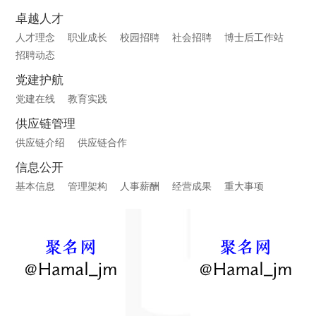
卓越人才
人才理念
职业成长
校园招聘
社会招聘
博士后工作站
招聘动态
党建护航
党建在线
教育实践
供应链管理
供应链介绍
供应链合作
信息公开
基本信息
管理架构
人事薪酬
经营成果
重大事项