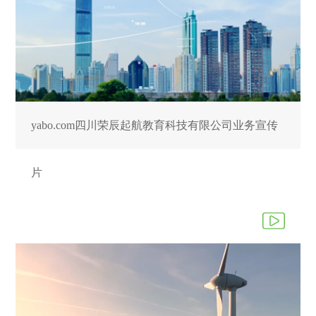
yabo.com四川荣辰起航教育科技有限公司业务宣传
片