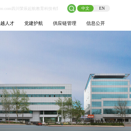
中文
EN
卓越人才
党建护航
供应链管理
信息公开
士后工作站
人才理念
职业成长
校园招聘
社会招聘
招聘动态
党建在线
教育实践
供应链介绍
供应链合作
基本信息
管理架构
人事薪酬
经营成果
重大事项