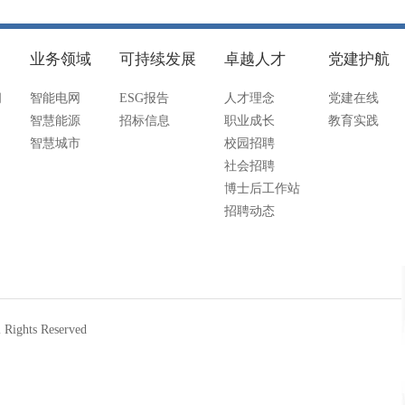
业务领域
可持续发展
卓越人才
党建护航
闻
智能电网
ESG报告
人才理念
党建在线
智慧能源
招标信息
职业成长
教育实践
智慧城市
校园招聘
社会招聘
博士后工作站
招聘动态
hts Reserved