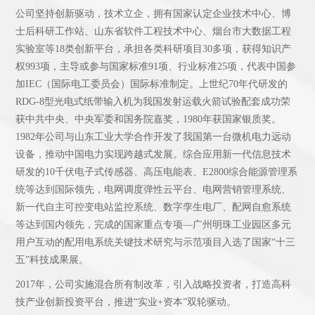
公司坚持创新驱动，技术立企，拥有国家认定企业技术中心、博
士后科研工作站、山东省软件工程技术中心、烟台市大数据工程
实验室等18类创新平台，承担各类科研项目30多项，获得知识产
权993项，主导或参与国家标准91项、行业标准25项，代表中国参
加IEC（国际电工委员会）国际标准制定。上世纪70年代研发的
RDG-8型光电式纸带输入机为我国发射运载火箭试验配套成功荣
获中共中央、中央军委和国务院嘉奖，1980年获国家银质奖。
1982年公司与山东工业大学合作开发了我国第一台微机电力远动
设备，推动中国电力实现跨越式发展。综合应用新一代信息技术
研发的10千伏电子式传感器、高压电能表、E2800综合能源管理系
统等达到国际领先，电网调度弹性云平台、电网营销管理系统、
新一代自主可控变电站监控系统、数字孪生电厂、配网自愈系统
等达到国内领先，完成的国家重点专项—广州明珠工业园区多元
用户互动的配用电系统关键技术研究与示范项目入选了国家“十三
五”科技成果展。
2017年，公司实施混合所有制改革，引入战略投资者，打造高科
技产业创新投资平台，推进“实业+资本”双轮驱动。