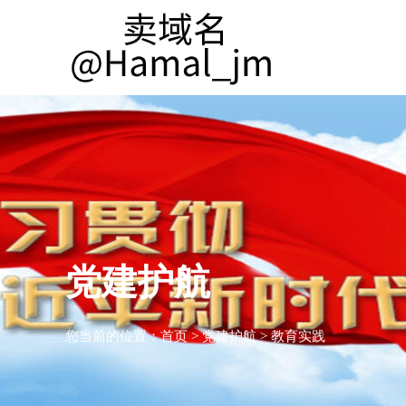
党建护航
您当前的位置：
首页
>
党建护航
>
教育实践