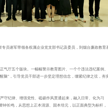
察专员谢军带领各权属企业党支部书记及委员，到烟台廉政教育
正气厅五个版块。一幅幅警示教育图片、一个个违法违纪案例、
神醒脑”，引导党员干部进一步坚定理想信念，绷紧纪律之弦，夯
严守纪律、增强党性、砥砺作风贯通起来，融入日常、化为习
警钟长鸣，从思想上正本清源、固本培元，以正面典型为标杆，