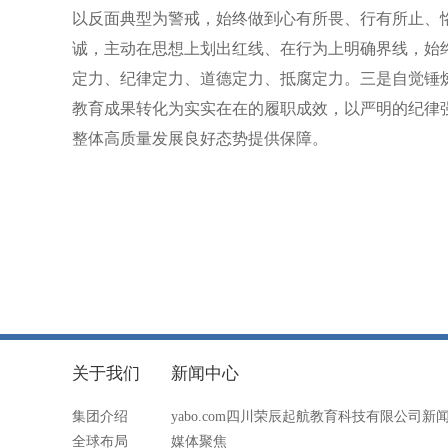
以反面典型为警戒，始终做到心有所畏、行有所止、
诚，主动在思想上划出红线、在行为上明确界线，始
定力、纪律定力、道德定力、抵腐定力。三是自觉锤
教育成果转化为实实在在的履职成效，以严明的纪律
整体高质量发展良好态势提供保障。
关于我们
新闻中心
集团介绍
yabo.com四川荣辰起航教育科技有限公司新
全球布局
媒体聚焦