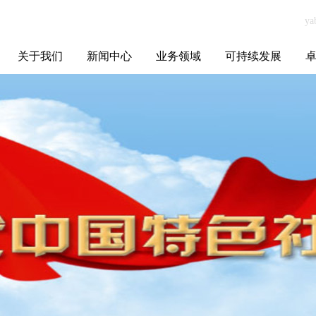
关于我们
新闻中心
业务领域
可持续发展
集团介绍
全球布局
发展历程
资源资质
联系我们
yabo.com四川荣
媒体聚焦
智能电网
智慧能源
智慧城市
招标信息
ESG报告
博
辰起航教育科技
有限公司新闻