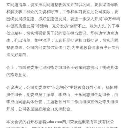
立问题清单，切实推动问题整改落实并加以巩固。要多渠道倾听
和解决职工群众的关切和呼声，工作和学习要立足公司实际，要
围绕发展抓党建、抓好党建促发展。要进一步深入开展“学万华精
神促高质量发展”等活动，充分发扬“创新不止、敢为人先”的干事
创业精神，切实增强党员干部的责任担当意识。坚持边学边查边
改，列出清单、集中治理；认真开展批评和自我批评，切实巩固
整改成果。公司内部要加强宣传引导,为主题教育健康有序开展营
造良好氛围。
会上，市国资委第七巡回指导组组长王敬东同志提出了明确具体
的指导意见。
会议决定，公司党委成立“不忘初心”主题教育领导小组。杨恒坤
担任组长，党委成员丁振华、李成山、王永同志担任副组长，由
李成山同志具体分管，主题教育日常工作由组织宣传处牵头组织
开展，公司各层面必须全力支持配合。
本次会议的召开标志着yabo.com四川荣辰起航教育科技有限公