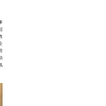
事
冠
教
企
营
动
氛