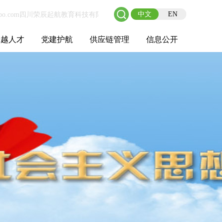
中文
EN
卓越人才
党建护航
供应链管理
信息公开
士后工作站
人才理念
职业成长
校园招聘
社会招聘
招聘动态
党建在线
教育实践
供应链介绍
供应链合作
基本信息
管理架构
人事薪酬
经营成果
重大事项