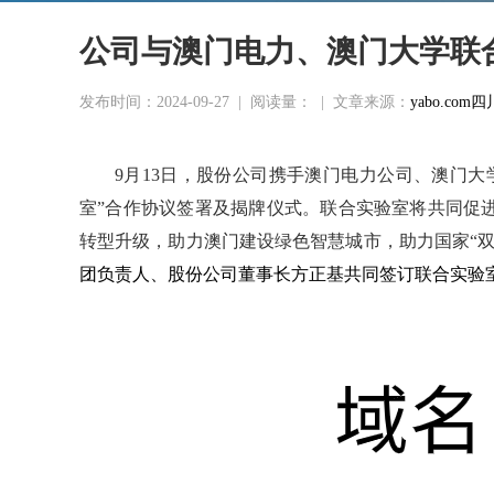
公司与澳门电力、澳门大学联
发布时间：2024-09-27
|
阅读量：
|
文章来源：
yabo.c
9月13日，股份公司携手澳门电力公司、澳门
室”合作协议签署及揭牌仪式。联合实验室将共同促
转型升级，助力澳门建设绿色智慧城市，助力国家“双
团负责人、股份公司董事长方正基共同签订联合实验