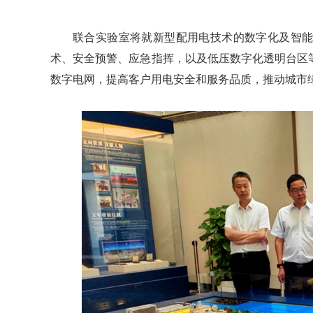
联合实验室将就新型配用电技术的数字化及智
术、安全预警、应急指挥，以及低压数字化透明台区
数字电网，提高客户用电安全和服务品质，推动城市