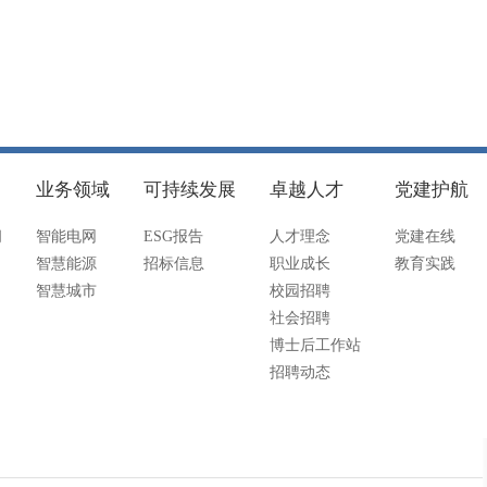
业务领域
可持续发展
卓越人才
党建护航
闻
智能电网
ESG报告
人才理念
党建在线
智慧能源
招标信息
职业成长
教育实践
智慧城市
校园招聘
社会招聘
博士后工作站
招聘动态