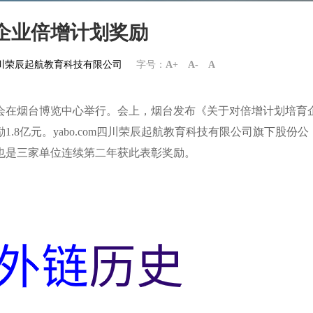
企业倍增计划奖励
om四川荣辰起航教育科技有限公司
字号：
A+
A-
A
大会在烟台博览中心举行。会上，烟台发布《关于对倍增计划培育
8亿元。yabo.com四川荣辰起航教育科技有限公司旗下股份公
也是三家单位连续第二年获此表彰奖励。