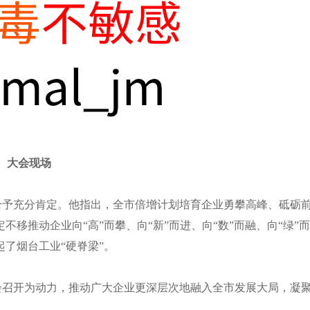
大会现场
给予充分肯定。他指出，全市倍增计划培育企业勇攀高峰、砥砺
定不移推动企业向
“高”而攀、向“新”而进、向“数”而融、向“绿”而
了烟台工业“硬脊梁”。
会召开为动力，推动广大企业更深层次地融入全市发展大局，凝