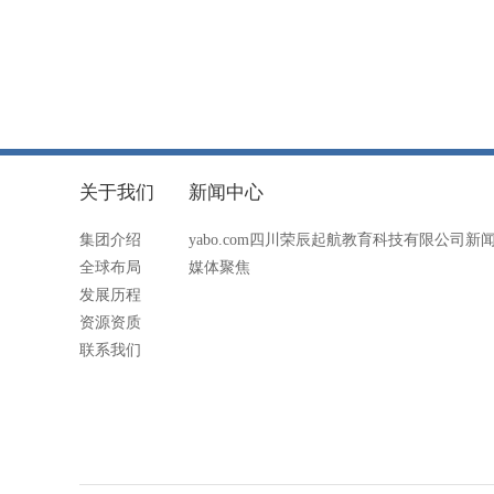
关于我们
新闻中心
集团介绍
yabo.com四川荣辰起航教育科技有限公司新
全球布局
媒体聚焦
发展历程
资源资质
联系我们