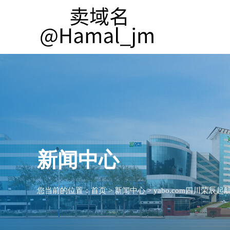
新闻中心
您当前的位置：
首页
>
新闻中心
>
yabo.com四川荣