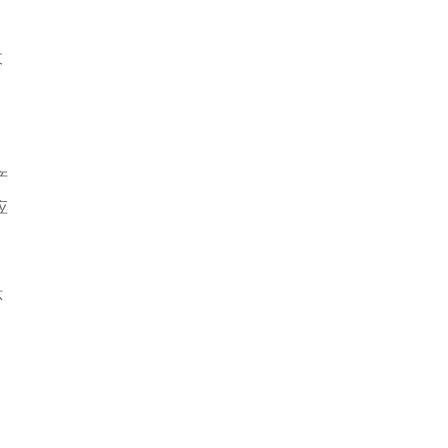
收
及
产
应
环